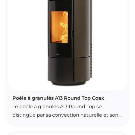
Son brasier autonettoyant, son
motoréducteur brushless et sa convection
naturelle participent à un fonctionnement
confortable. Le modèle est étanche, avec
ventilation frontale désactivable, et existe en
plusieurs coloris : blanc, noir, bordeaux et
bronze.
POÊLES À GRANULÉS
Poêle à granulés A13 Round Top Coax
Le poêle à granulés A13 Round Top se
distingue par sa convection naturelle et son
utilisation simple grâce à un boîtier portable
avec fonction de thermostat d’ambiance. Il