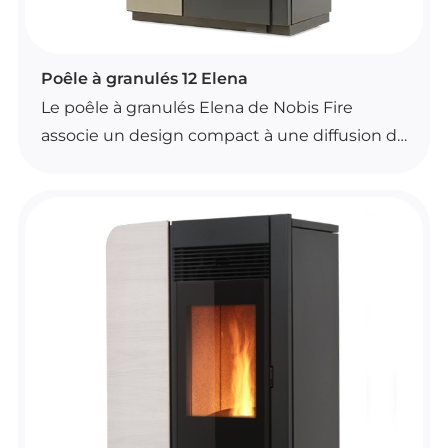
POÊLES À GRANULÉS
Poêle à granulés 12 Elena
Le poêle à granulés Elena de Nobis Fire
associe un design compact à une diffusion de
chaleur efficace pour votre intérieur. Il
dispose d’un système de contrôle
automatique de la combustion et d’une
ventilation frontale pour un confort
d’utilisation simple et régulier.
Son brasier autonettoyant facilite l’entretien
au quotidien, tandis que la possibilité de
commande avec un kit Wi-Fi en option
apporte plus de praticité. Elena est proposé
en plusieurs coloris, dont blanc, noir,