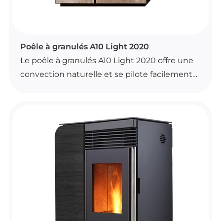
POÊLES À GRANULÉS
Poêle à granulés A10 Light 2020
Le poêle à granulés A10 Light 2020 offre une
convection naturelle et se pilote facilement
avec une télécommande dotée d’une
fonction thermostat d’ambiance. Il est aussi
compatible avec le Wi-Fi de série et dispose
d’un brasier autonettoyant.
Ce modèle est étanche et intègre une
ventilation frontale entièrement
désactivable, ainsi qu’un système de contrôle
automatique de la combustion. Il est proposé
en plusieurs variantes de finition.