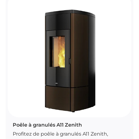
Il offre une commande pratique avec
télécommande et thermostat d’ambiance,
ainsi qu’une connexion Wi-Fi de série pour
plus de confort au quotidien.
Son brasier autonettoyant, sa convection
naturelle et sa ventilation frontale
désactivable contribuent à une utilisation
simple et fonctionnelle.
Disponible en plusieurs coloris, il s’intègre
facilement dans différents styles
d’aménagement.
POÊLES À GRANULÉS
Poêle à granulés A11 Zenith
Profitez de poêle à granulés A11 Zenith,