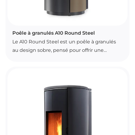
POÊLES À GRANULÉS
Poêle à granulés A10 Round Steel
Le A10 Round Steel est un poêle à granulés
au design sobre, pensé pour offrir une
chaleur agréable et régulière dans votre
intérieur. Il se distingue par sa convection
naturelle, son brasier autonettoyant, son
motoréducteur brushless et son poêle
étanche.
Il dispose aussi d’une ventilation frontale
désactivable, d’une canalisation optionnelle,
d’un système de contrôle automatique de la
combustion et d’une commande