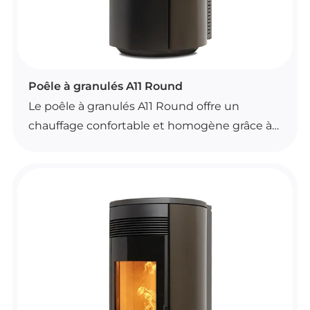
POÊLES À GRANULÉS
Poêle à granulés A11 Round
Le poêle à granulés A11 Round offre un
chauffage confortable et homogène grâce à
la convection naturelle. Il se commande
facilement avec une télécommande dotée
d’une fonction thermostat d’ambiance.
Compatible avec le Wi-Fi de série, il intègre
un brasier autonettoyant et une ventilation
frontale entièrement désactivable. Son
fonctionnement est pensé pour simplifier
l’utilisation au quotidien et s’adapter à vos