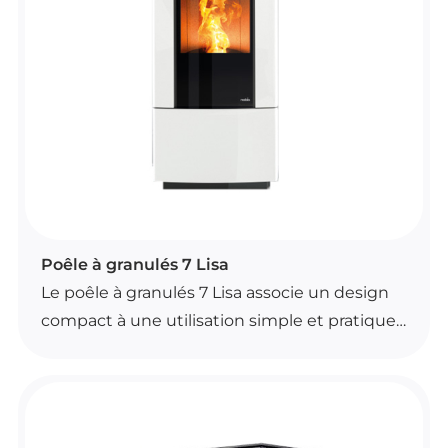
et contribuent à une utilisation plus simple. Il
est également compatible avec un kit Wi-Fi
en option pour plus de praticité.
Proposé en plusieurs variantes, Elena Style
s’adapte facilement à différents styles
d’aménagement.
POÊLES À GRANULÉS
Poêle à granulés 7 Lisa
Le poêle à granulés 7 Lisa associe un design
compact à une utilisation simple et pratique.
Il est équipé d’un brasier autonettoyant, d’un
système de contrôle automatique de la
combustion et d’une ventilation frontale.