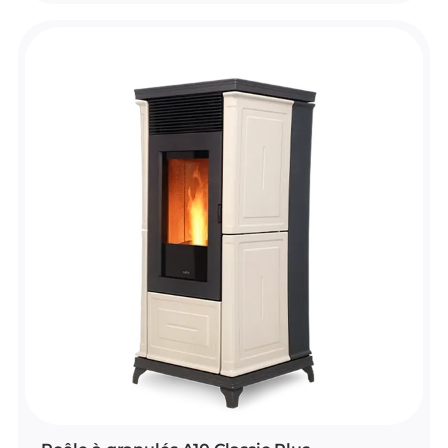
facilement à distance grâce à une
télécommande avec fonction thermostat
d’ambiance et dispose du Wi-Fi de série.
Ce modèle est équipé d’un brasier
autonettoyant pour un usage plus simple au
quotidien. Il est également proposé en
plusieurs finitions pour s’intégrer à différents
styles d’intérieur.