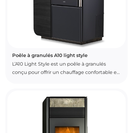
POÊLES À GRANULÉS
Poêle à granulés A10 light style
L’A10 Light Style est un poêle à granulés
conçu pour offrir un chauffage confortable et
homogène. Il se commande facilement avec
un appareil portatif doté d’une fonction de
thermostat d’ambiance.
Il dispose d’une convection naturelle, d’un
brasier autonettoyant et d’un moteur sans
balais. Son fonctionnement peut aussi être