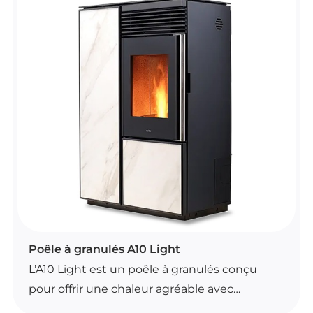
Il offre une bonne capacité de chauffage pour
un intérieur confortable et dispose d’un
réservoir adapté à une utilisation prolongée.
Son installation est facilitée par un conduit
simple et il peut être commandé avec un kit
Wi-Fi en option.
Disponible en plusieurs coloris, il s’intègre
facilement dans différents styles d’intérieur.
POÊLES À GRANULÉS
Poêle à granulés A10 Light
L’A10 Light est un poêle à granulés conçu
pour offrir une chaleur agréable avec
convection naturelle. Il se commande