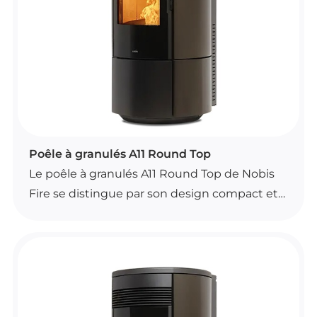
besoins.
POÊLES À GRANULÉS
Poêle à granulés A11 Round Top
Le poêle à granulés A11 Round Top de Nobis
Fire se distingue par son design compact et
sa finition élégante, disponible en plusieurs
coloris. Il offre un chauffage confortable pour
les grands espaces et se pilote facilement
grâce à sa télécommande avec fonction
thermostat d’ambiance.