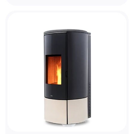
moderne. Nous vous offrons des services
complets, de l'installation du poêle au suivi
régulier et aux interventions rapides, grâce à
une équipe d'expert installateur de poêle à
granulés A10 Quadra Plus Top.