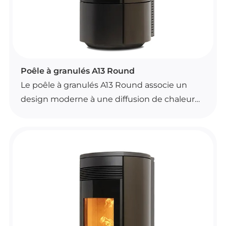
POÊLES À GRANULÉS
Poêle à granulés A13 Round
Le poêle à granulés A13 Round associe un
design moderne à une diffusion de chaleur
par convection naturelle. Il se commande
facilement avec une télécommande dotée
d’une fonction de thermostat d’ambiance.
Il dispose d’un brasier autonettoyant, d’un
motoréducteur brushless et d’une
ventilation frontale entièrement
désactivable. Étanche, il est proposé en