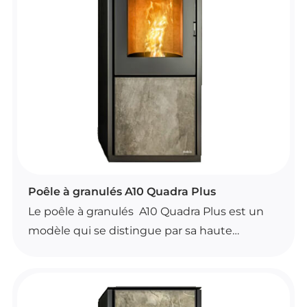
géré avec un kit Wi-Fi en option.
Ce modèle est un poêle étanche avec
ventilation frontale désactivable et système
de contrôle automatique de la combustion. Il
est disponible en plusieurs variantes de
finition.
POÊLES À GRANULÉS
Poêle à granulés A10 Quadra Plus
Le poêle à granulés A10 Quadra Plus est un
modèle qui se distingue par sa haute
efficacité, sa faible consommation de
granulés, et son fonctionnement silencieux,
garantissant ainsi un confort optimal. Notre