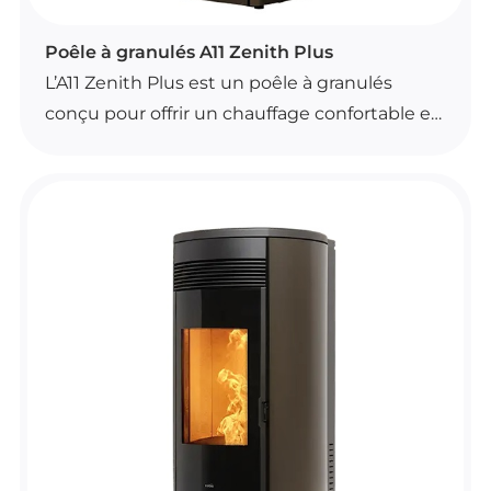
POÊLES À GRANULÉS
Poêle à granulés A11 Zenith Plus
L’A11 Zenith Plus est un poêle à granulés
conçu pour offrir un chauffage confortable et
régulier. Il dispose d’une commande à
distance avec fonction thermostat
d’ambiance, ainsi que du Wi-Fi de série.
Son brasier autonettoyant facilite l’entretien
au quotidien. Il fonctionne en convection
naturelle et propose une ventilation frontale
entièrement désactivable.