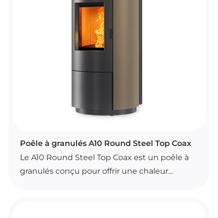
ventilation frontale désactivable contribuent
à un usage confortable. Le modèle est
disponible en blanc, noir, bordeaux et
noisette.
POÊLES À GRANULÉS
Poêle à granulés A10 Round Steel Top Coax
Le A10 Round Steel Top Coax est un poêle à
granulés conçu pour offrir une chaleur
confortable et régulière. Son design rond et
sa finition soignée en font un modèle adapté
à différents intérieurs.