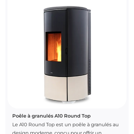
Il se distingue par la convection naturelle, un
brasier autonettoyant, un motoréducteur
brushless et une structure étanche. Il dispose
aussi d’une ventilation frontale désactivable,
d’une canalisation optionnelle et d’un
contrôle automatique de la combustion.
POÊLES À GRANULÉS
Poêle à granulés A10 Round Top
Le A10 Round Top est un poêle à granulés au
design moderne, conçu pour offrir un