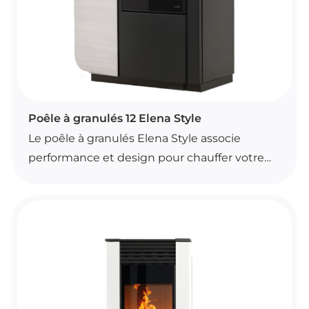
bordeaux et gris tourterelle.
Compatible avec le système Moby, il s’intègre
facilement à différents aménagements
muraux.
POÊLES À GRANULÉS
Poêle à granulés 12 Elena Style
Le poêle à granulés Elena Style associe
performance et design pour chauffer votre
intérieur avec efficacité. Il offre une
ventilation frontale et un système de
contrôle automatique de la combustion pour
un confort d’utilisation au quotidien.
Son brasier autonettoyant et ses
technologies intégrées facilitent l’entretien