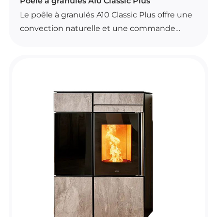
POÊLES À GRANULÉS
Poêle à granulés A10 Classic Plus
Le poêle à granulés A10 Classic Plus offre une
convection naturelle et une commande
simple via télécommande, avec fonction de
thermostat d’ambiance. Il dispose aussi du
Wi-Fi de série et d’un brasier autonettoyant.
Son fonctionnement est pensé pour un
usage pratique au quotidien, avec ventilation
frontale entièrement désactivable, contrôle
automatique de la combustion et poêle
étanche. Disponible en plusieurs coloris, il
s’intègre facilement dans différents
intérieurs.