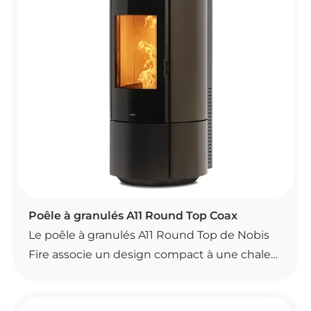
Ce modèle intègre la convection naturelle, le
Wi-Fi de série, un brasier autonettoyant et un
système de contrôle automatique de la
combustion. Il est également compatible
avec la solution Moby pour une installation
murale personnalisée.
POÊLES À GRANULÉS
Poêle à granulés A11 Round Top Coax
Le poêle à granulés A11 Round Top de Nobis
Fire associe un design compact à une chaleur
agréable pour votre intérieur.