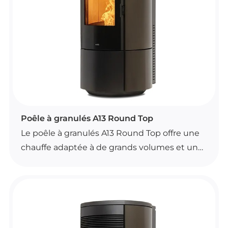
plusieurs coloris : blanc, noir, bordeaux et
bronze.
Il fait partie de la gamme de poêles à
granulés Nobis Fire et convient pour chauffer
jusqu’à 290 m³. Disponibilité de variantes
selon les finitions.
POÊLES À GRANULÉS
Poêle à granulés A13 Round Top
Le poêle à granulés A13 Round Top offre une
chauffe adaptée à de grands volumes et un
design moderne. Il dispose d’une commande
à distance avec fonction de thermostat
d’ambiance pour un usage simple et
pratique.