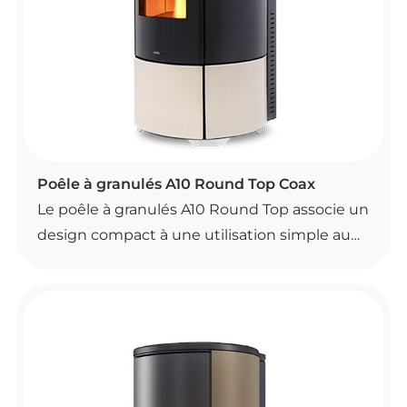
directement intégrée sur l’appareil.
Disponible en blanc, noir et bronze, il peut
également être commandé avec un kit Wi-Fi
en option.
POÊLES À GRANULÉS
Poêle à granulés A10 Round Top Coax
Le poêle à granulés A10 Round Top associe un
design compact à une utilisation simple au
quotidien. Il dispose d’une convection
naturelle, d’une télécommande avec fonction
thermostat d’ambiance et du Wi-Fi de série.
Son brasier autonettoyant, son système de
contrôle automatique de la combustion et sa