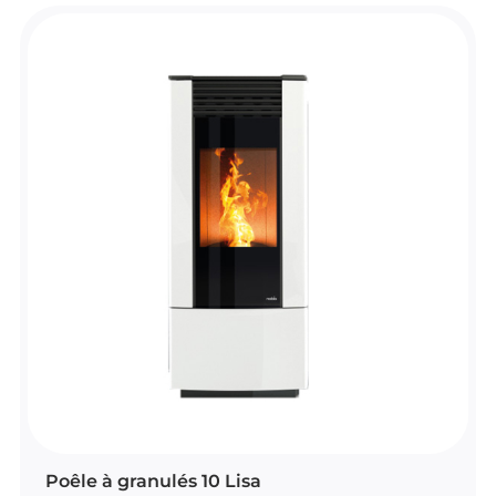
au combustible utilisé pour offrir un usage
simple et pratique.
Disponible en plusieurs finitions, il s’intègre
facilement dans différents intérieurs. Ses
fonctionnalités comme la télécommande, le
Wi-Fi et le nettoyage automatique du brasier
apportent encore plus de confort au
quotidien.
POÊLES À GRANULÉS
Poêle à granulés 10 Lisa