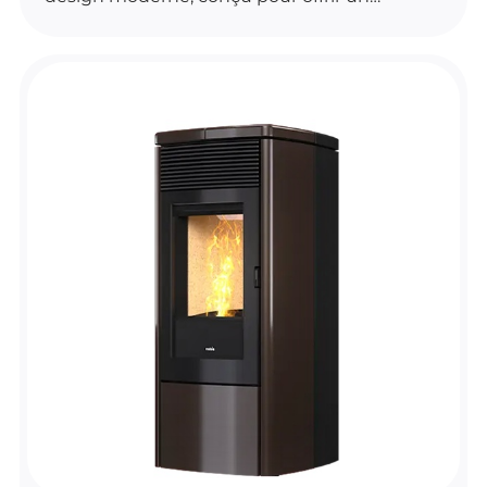
chauffage efficace et confortable. Il dispose
d’une convection naturelle, d’une
télécommande avec fonction de thermostat
d’ambiance et d’un kit Wi-Fi de série pour un
usage pratique au quotidien.
Ce modèle intègre un brasier autonettoyant,
une ventilation frontale désactivable et un
système de contrôle automatique de la
combustion. Il est également compatible
avec plusieurs finitions et s’adapte facilement
à différents intérieurs.
Son style rond et épuré en fait une solution
élégante pour chauffer votre espace avec
simplicité.